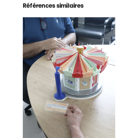
Références similaires
Le Tour de Rôle
@Centre de Soins,
d’Accompagnement et
de Prévention en
Addictologie de Bicêtre
Fablab hospitalier