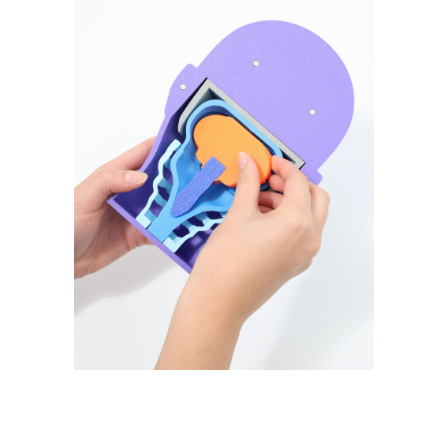
Expliquer Chiari et les
malformations
vertébrales et
médullaires rares @
CHU de Bicêtre AP-HP
Fablab hospitalier