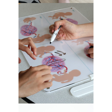
Outil de dialogue
Obstétrique &
Médecine Foetale
@Necker AP-HP
Fablab hospitalier