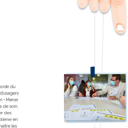
thode du
 d’usagers
in • Mener
es de soin
er des
oblème en
aître les