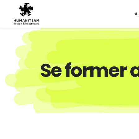
A
Se former 