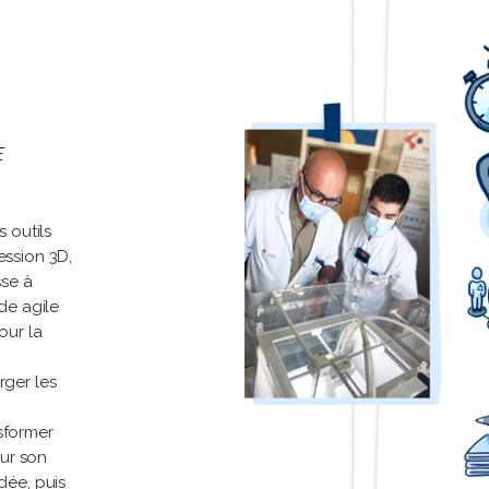
E
s outils
ession 3D,
se à
ode agile
our la
rger les
sformer
ur son
dée, puis