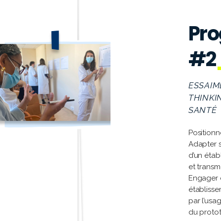
Pr
#2
ESSAIM
THINKI
SANTÉ
Positionn
Adapter s
d’un étab
et transm
Engager d
établisse
par l’usa
du protot