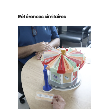
Références similaires
Le Tour de Rôle
@Centre de Soins,
d’Accompagnement et
de Prévention en
Addictologie de Bicêtre
Fablab hospitalier