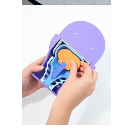
Expliquer Chiari et les
malformations
vertébrales et
médullaires rares @
CHU de Bicêtre AP-HP
Fablab hospitalier