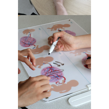
Outil de dialogue
Obstétrique &
Médecine Foetale
@Necker AP-HP
Fablab hospitalier