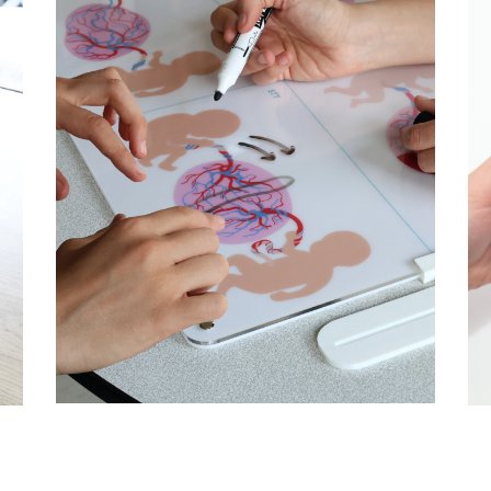
de
Outil de dialogue
nt
m
Obstétrique & Médecine
e
Foetale @Necker AP-HP
Fablab hospitalier