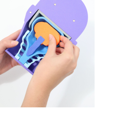
Expliquer Chiari et les
alformations vertébrales
t médullaires rares @ CHU
de Bicêtre AP-HP
Fablab hospitalier