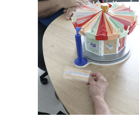
Le Tour de Rôle @Centre 
Soins, d’Accompagneme
et de Prévention en
Addictologie de Bicêtre
Fablab hospitalier