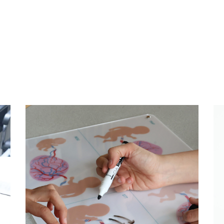
de
Outil de dialogue
nt
m
Obstétrique & Médecine