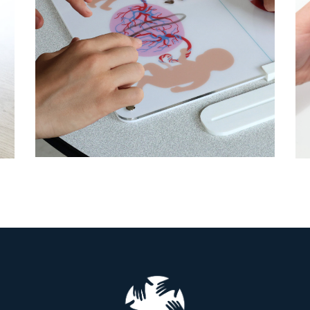
e
Foetale @Necker AP-HP
Fablab hospitalier