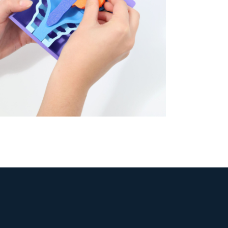
t médullaires rares @ CHU
de Bicêtre AP-HP
Fablab hospitalier