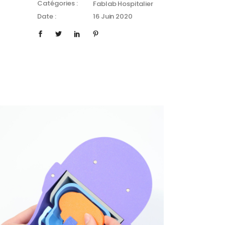
Catégories :
Fablab Hospitalier
Date :
16 Juin 2020
Expliquer Chiari et les
alformations vertébrales