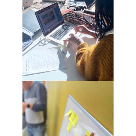
Workshop ‘Designer à
l’Hôpital’ @Catho Lille
Formation
Accompagnement
innovation &