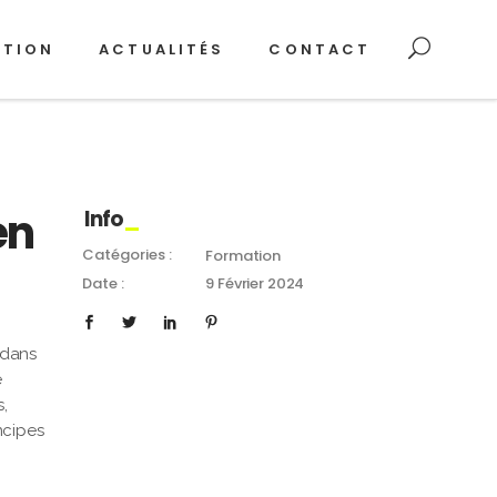
ATION
ACTUALITÉS
CONTACT
en
Info
Catégories :
Formation
Date :
9 Février 2024
 dans
e
s,
ncipes