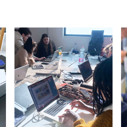
e
Workshop ‘Designer à
l’Hôpital’ @Catho Lille
Formation