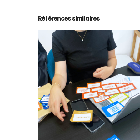
Références similaires
Expérience Patient et
innovation collaborativ
thème ‘Orientation’
@ANAP
Formation