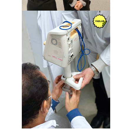
Phénix biomédical @
Groupe hospitalier
universitaire Paris-
Saclay APHP
Design de service