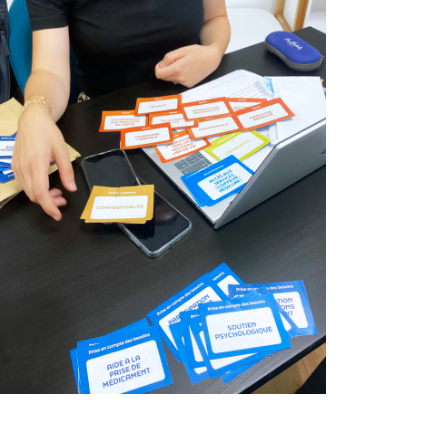
Expérience Patient et
innovation collaborative
thème ‘Orientation’
@ANAP
Design de service
Fablab hospitalier