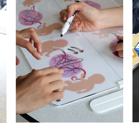
de
Outil de dialogue
nt
Obstétrique & Médecine
Foetale @Necker AP-HP
Design de service
Fablab hospitalier