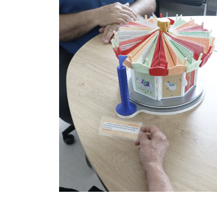
Le Tour de Rôle @Centre 
Soins, d’Accompagneme
et de Prévention en
Addictologie de Bicêtre
Design de service
Fablab hospitalier