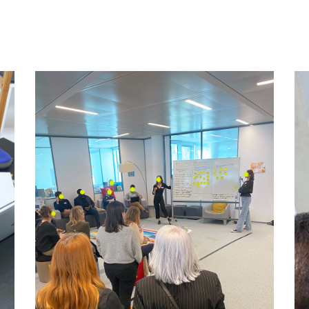
Design de service &
e
innovation en santé dans
l’Article 51 @ CNAM
Design de service