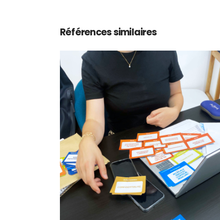
Références similaires
Expérience Patient et
innovation collaborativ
thème ‘Orientation’
@ANAP
Design de service