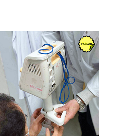
Phénix biomédical @
Groupe hospitalier
universitaire Paris-Saclay
APHP
Design de service