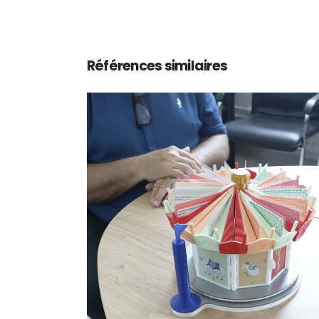
Références similaires
Le Tour de Rôle @Centre 
Soins, d’Accompagneme
et de Prévention en
Addictologie de Bicêtre
Design de service
Fablab hospitalier