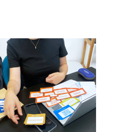
Expérience Patient et
innovation collaborative
thème ‘Orientation’
@ANAP
Design de service
Fablab hospitalier