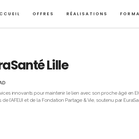
CCUEIL
OFFRES
RÉALISATIONS
FORM
raSanté Lille
PAD
services innovants pour maintenir le lien avec son proche âgé en 
 de l’AFEIJI et de la Fondation Partage & Vie, soutenu par EuraS