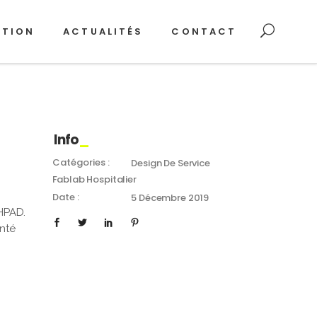
ATION
ACTUALITÉS
CONTACT
Info
Catégories :
Design De Service
Fablab Hospitalier
Date :
5 Décembre 2019
EHPAD.
anté