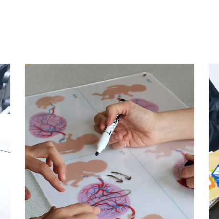
de
Outil de dialogue
nt
Obstétrique & Médecine
Foetale @Necker AP-HP
Design de service
Fablab hospitalier