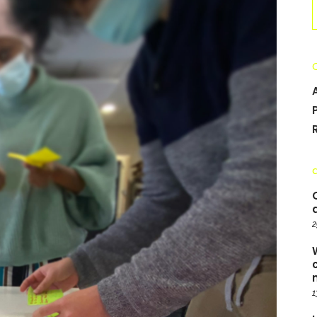
S
f
2
1