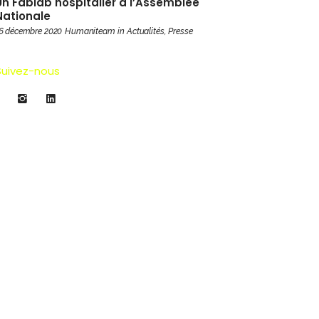
Un Fablab hospitalier à l’Assemblée
Nationale
6 décembre 2020
Humaniteam
in
Actualités
,
Presse
Suivez-nous