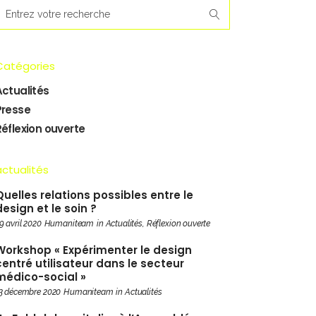
earch
or:
Catégories
Actualités
Presse
Réflexion ouverte
actualités
Quelles relations possibles entre le
design et le soin ?
9 avril 2020
Humaniteam
in
Actualités
,
Réflexion ouverte
Workshop « Expérimenter le design
centré utilisateur dans le secteur
médico-social »
3 décembre 2020
Humaniteam
in
Actualités