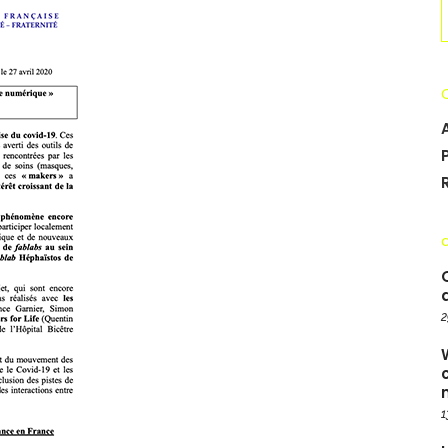
S
f
2
1