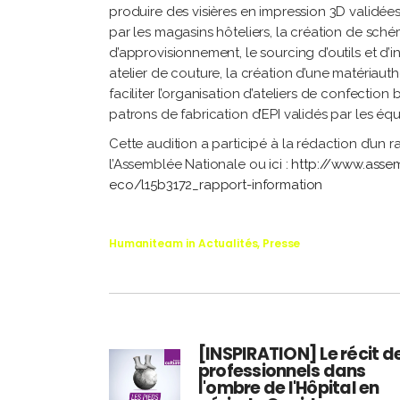
produire des visières en impression 3D validées
par les magasins hôteliers, la création de sché
d’approvisionnement, le sourcing d’outils et d’
atelier de couture, la création d’une matériauth
faciliter l’organisation d’ateliers de confection
patrons de fabrication d’EPI validés par les éq
Cette audition a participé à la rédaction d’un 
l’Assemblée Nationale ou
ici
:
http://www.assem
eco/l15b3172_rapport-information
Humaniteam
in
Actualités
,
Presse
[INSPIRATION] Le récit d
professionnels dans
l'ombre de l'Hôpital en