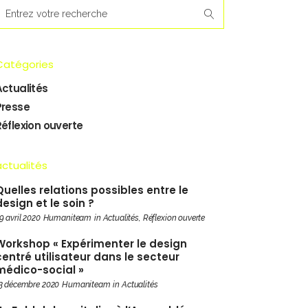
earch
or:
Catégories
Actualités
Presse
Réflexion ouverte
actualités
Quelles relations possibles entre le
design et le soin ?
9 avril 2020
Humaniteam
in
Actualités
,
Réflexion ouverte
Workshop « Expérimenter le design
centré utilisateur dans le secteur
médico-social »
3 décembre 2020
Humaniteam
in
Actualités