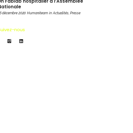
Un Fablab hospitalier à l’Assemblée
Nationale
6 décembre 2020
Humaniteam
in
Actualités
,
Presse
Suivez-nous