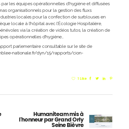
 par les équipes opérationnelles d’hygiène et diffusées
mas organisationnels pour la gestion des fluxs
industries locales pour la confection de surblouses en
èque locale à l’hôpital avec l’Écologie Hospitalière,
 bénévoles via la création de vidéos tutos, la création de
uipes opérationnelles d’hygiène…
rapport parlementaire consultable sur le site de
blee-nationale.fr/dyn/15/rapports/cion-
1 Like
e
Humaniteam mis à
l'honneur par Grand Orly
Seine Bièvre