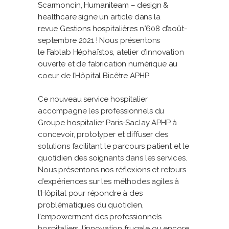
Scarmoncin
,
Humaniteam – design &
healthcare
signe un article dans la
revue
Gestions hospitalières
n°608 d’août-
septembre 2021 ! Nous présentons
le
Fablab Héphaïstos
, atelier d’innovation
ouverte et de fabrication numérique au
coeur de l’Hôpital Bicêtre APHP.
Ce nouveau service hospitalier
accompagne les professionnels du
Groupe hospitalier Paris-Saclay APHP à
concevoir, prototyper et diffuser des
solutions facilitant le parcours patient et le
quotidien des soignants dans les services.
Nous présentons nos réflexions et retours
d’expériences sur les méthodes agiles à
l’Hôpital pour répondre à des
problématiques du quotidien,
l’empowerment des professionnels
hospitaliers, l’innovation frugale ou encore